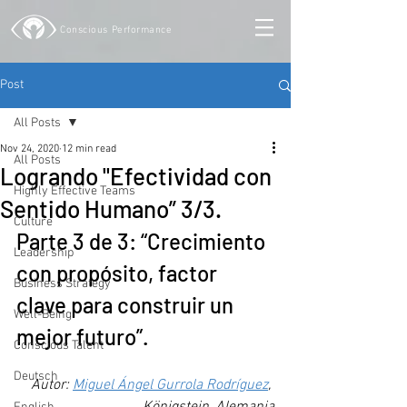
Conscious Performance
Post
All Posts
Nov 24, 2020
12 min read
All Posts
Logrando "Efectividad con
Highly Effective Teams
Sentido Humano” 3/3.
Culture
Parte 3 de 3: “Crecimiento 
Leadership
con propósito, factor 
Business Strategy
clave para construir un 
Well-Being
mejor futuro”.
Conscious Talent
Deutsch
Autor: 
Miguel Ángel Gurrola Rodríguez
, 